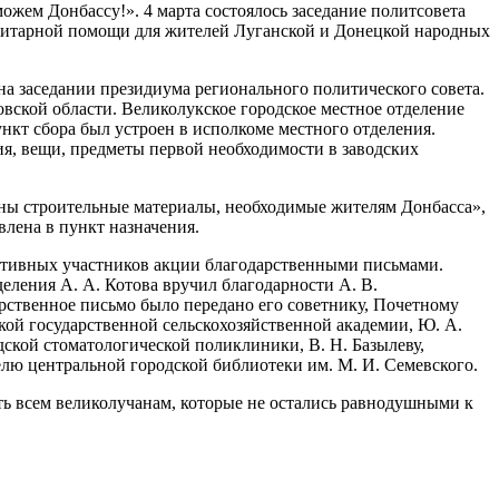
ожем Донбассу!». 4 марта состоялось заседание политсовета
анитарной помощи для жителей Луганской и Донецкой народных
на заседании президиума регионального политического совета.
вской области. Великолукское городское местное отделение
кт сбора был устроен в исполкоме местного отделения.
я, вещи, предметы первой необходимости в заводских
лены строительные материалы, необходимые жителям Донбасса»,
влена в пункт назначения.
ктивных участников акции благодарственными письмами.
еления А. А. Котова вручил благодарности А. В.
рственное письмо было передано его советнику, Почетному
ской государственной сельскохозяйственной академии, Ю. А.
дской стоматологической поликлиники, В. Н. Базылеву,
елю центральной городской библиотеки им. М. И. Семевского.
ть всем великолучанам, которые не остались равнодушными к