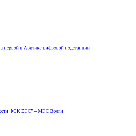
на первой в Арктике цифровой подстанции
ссети ФСК ЕЭС" – МЭС Волги