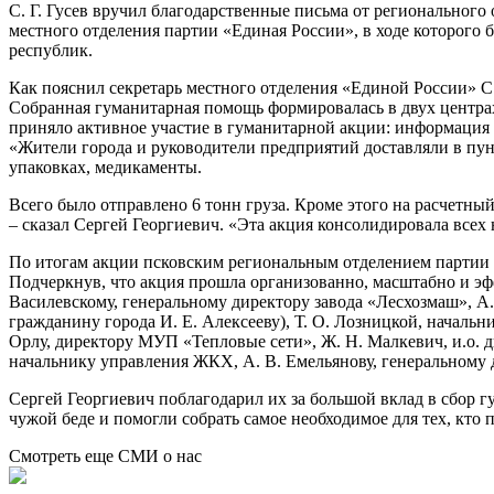
С. Г. Гусев вручил благодарственные письма от регионального
местного отделения партии «Единая России», в ходе которог
республик.
Как пояснил секретарь местного отделения «Единой России» С.
Собранная гуманитарная помощь формировалась в двух центрах
приняло активное участие в гуманитарной акции: информация 
«Жители города и руководители предприятий доставляли в пун
упаковках, медикаменты.
Всего было отправлено 6 тонн груза. Кроме этого на расчетн
– сказал Сергей Георгиевич. «Эта акция консолидировала всех
По итогам акции псковским региональным отделением партии 
Подчеркнув, что акция прошла организованно, масштабно и эфф
Василевскому, генеральному директору завода «Лесхозмаш», А
гражданину города И. Е. Алексееву), Т. О. Лозницкой, начальн
Орлу, директору МУП «Тепловые сети», Ж. Н. Малкевич, и.о. д
начальнику управления ЖКХ, А. В. Емельянову, генеральному 
Сергей Георгиевич поблагодарил их за большой вклад в сбор 
чужой беде и помогли собрать самое необходимое для тех, кто 
Смотреть еще СМИ о нас