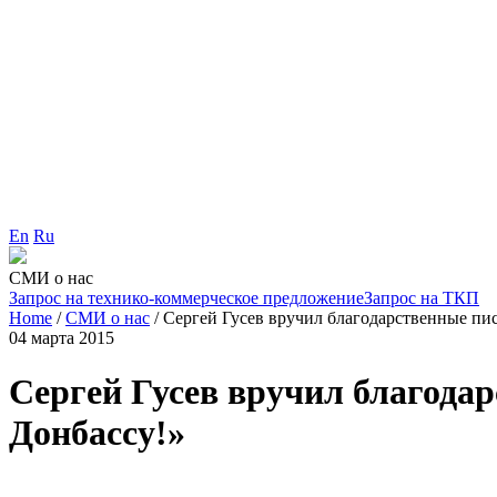
En
Ru
СМИ о нас
Запрос на технико-коммерческое предложение
Запрос на ТКП
Home
/
СМИ о нас
/
Сергей Гусев вручил благодарственные пи
04 марта 2015
Сергей Гусев вручил благода
Донбассу!»