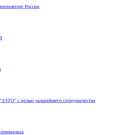
Минпромторг России
кВ
ы
"ЗЭТО" с целью дальнейшего сотрудничества
о-привычках