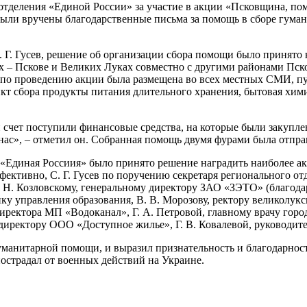
 отделения «Единой России» за участие в акции «Псковщина, пом
о были вручены благодарственные письма за помощь в сборе гум
 Г. Гусев, решение об организации сбора помощи было принято 
 – Пскове и Великих Луках совместно с другими районами Пско
по проведению акции была размещена во всех местных СМИ, пун
кт сбора продукты питания длительного хранения, бытовая хими
ый счет поступили финансовые средства, на которые были закуп
 нас», – отметил он. Собранная помощь двумя фурами была отпра
«Единая Россиия» было принято решение наградить наиболее а
ективно, С. Г. Гусев по поручению секретаря регионального отд
. Н. Козловскому, генеральному директору ЗАО «ЗЭТО» (благода
ику управления образования, В. В. Морозову, ректору великолук
иректора МП «Водоканал», Г. А. Петровой, главному врачу горо
директору ООО «Доступное жилье», Г. В. Ковалевой, руководит
гуманитарной помощи, и выразил признательность и благодарнос
пострадал от военных действий на Украине.