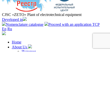
CJSC «ZETO» Plant of electrotechnical equipment
Developed in
Nomenclature catalogue
Proceed with an application TCP
En
Ru
Home
About Us
История
Миссия
ZETO — Gas Technologies
Дилерская сеть
Персонал и карьера
Корпоративная ответственность
Социальные проекты
Раскрытие информации
Products and services
Alphabetic index
Products
Branches of industry
Questionnaires
Certificates and declaration