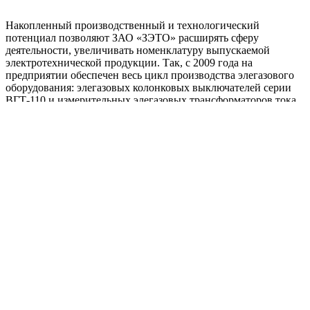
Накопленный производственный и технологический
потенциал позволяют ЗАО «ЗЭТО» расширять сферу
деятельности, увеличивать номенклатуру выпускаемой
электротехнической продукции. Так, с 2009 года на
предприятии обеспечен весь цикл производства элегазового
оборудования: элегазовых колонковых выключателей серии
ВГТ-110 и измерительных элегазовых трансформаторов тока
серии ТОГФ 110–500 кВ. Для этого было введено в
эксплуатацию новое отечественное и зарубежное
технологическое оборудование, позволяющее качественно
изготавливать ответственные узлы сложнейшей
конфигурации.
В настоящее время производственный план предприятия
полностью ориентирован на инвестиционные программы
своих основных потребителей: ОАО «ФСК ЕЭС», ОАО
«Российские сети», ОАО «РусГидро», ОАО «Концерн
Энергоатом», ОГК, ТГК, ОАО «РЖД» и независимых
энергообъединений.
Успех, основанный на принципах