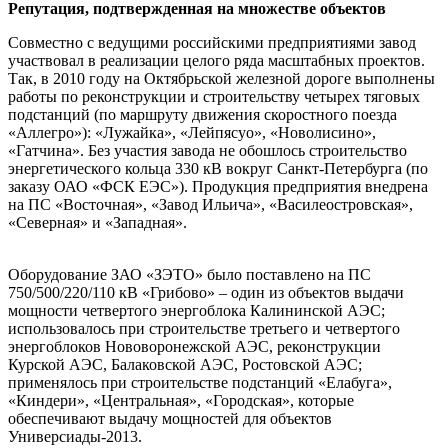
Репутация, подтвержденная на множестве объектов
Совместно с ведущими российскими предприятиями завод
участвовал в реализации целого ряда масштабных проектов.
Так, в 2010 году на Октябрьской железной дороге выполнены
работы по реконструкции и строительству четырех тяговых
подстанций (по маршруту движения скоростного поезда
«Аллегро»): «Лужайка», «Лейпясуо», «Новолисино»,
«Гатчина». Без участия завода не обошлось строительство
энергетического кольца 330 кВ вокруг Санкт-Петербурга (по
заказу ОАО «ФСК ЕЭС»). Продукция предприятия внедрена
на ПС «Восточная», «Завод Ильича», «Василеостровская»,
«Северная» и «Западная».
Оборудование ЗАО «ЗЭТО» было поставлено на ПС
750/500/220/110 кВ «Грибово» – один из объектов выдачи
мощности четвертого энергоблока Калининской АЭС;
использовалось при строительстве третьего и четвертого
энергоблоков Нововоронежской АЭС, реконструкции
Курской АЭС, Балаковской АЭС, Ростовской АЭС;
применялось при строительстве подстанций «Елабуга»,
«Киндери», «Центральная», «Городская», которые
обеспечивают выдачу мощностей для объектов
Универсиады-2013.