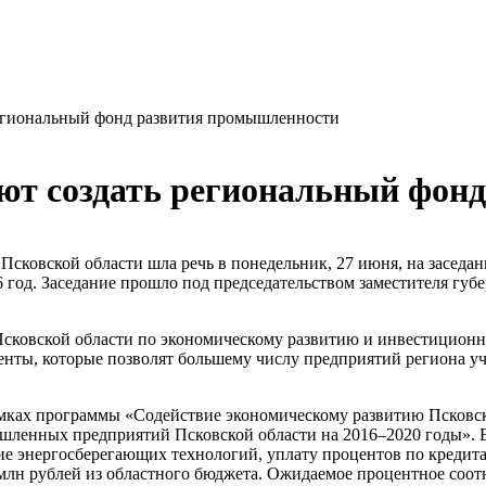
региональный фонд развития промышленности
уют создать региональный фон
сковской области шла речь в понедельник, 27 июня, на заседа
6 год. Заседание прошло под председательством заместителя гу
Псковской области по экономическому развитию и инвестиционно
енты, которые позволят большему числу предприятий региона у
мках программы «Содействие экономическому развитию Псковск
енных предприятий Псковской области на 2016–2020 годы». В
ние энергосберегающих технологий, уплату процентов по креди
 млн рублей из областного бюджета. Ожидаемое процентное соо