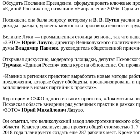
Обсудить Послание Президента, сформулировать ключевые про
«Единой России» под названием «Направление 2026». Одна из 
Посвящена она была вопросу, которому и
В. В. Путин
уделил ц
доходы граждан, уровень занятости и производительности труда
Великие Луки — промышленная столица региона, так что наше
«ЗЭТО»
Юрий Лазуто
, директор Великолукского политехнич
думы
Владимир Павлюк
, руководитель общественной прием
Открывая дискуссию, модератор площадки, депутат Псковског
Турчака
«Единая Россия» взяла курс на обновление. Он прояви
«Именно в регионах предстоит выработать новые методы раб
предложения, которые будут обобщены, проанализированы и пре
воплощение в новых партийных проектах».
Куратором в СЗФО одного из таких проектов, «Локомотивы рос
Псковская область внедрили ряд успешных практик в рамках пр
«ЗЭТО»
Юрий Михайлович Лазуто
.
Он отметил, что великолукский завод электротехнического об
области. Кластер реализует два проекта общей стоимостью 1, 7
2018 года планируется создать еще 287 рабочих мест. Кроме т