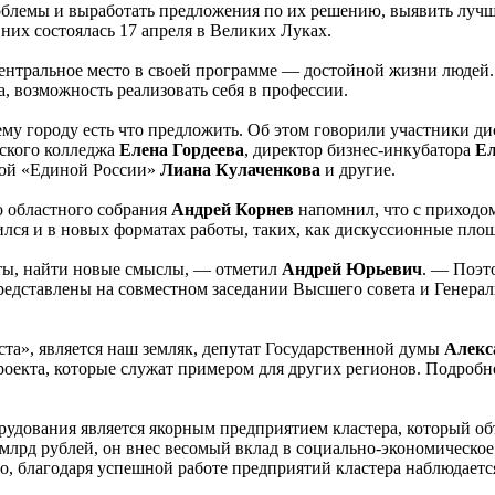
блемы и выработать предложения по их решению, выявить лучш
них состоялась 17 апреля в Великих Луках.
ентральное место в своей программе — достойной жизни людей.
, возможность реализовать себя в профессии.
му городу есть что предложить. Об этом говорили участники ди
еского колледжа
Елена Гордеева
, директор бизнес-инкубатора
Ел
ной «Единой России»
Лиана Кулаченкова
и другие.
о областного собрания
Андрей Корнев
напомнил, что с приходом
лся и в новых форматах работы, таких, как дискуссионные площ
оты, найти новые смыслы, — отметил
Андрей Юрьевич
. — Поэт
дставлены на совместном заседании Высшего совета и Генеральн
та», является наш земляк, депутат Государственной думы
Алекс
оекта, которые служат примером для других регионов. Подробно
орудования является якорным предприятием кластера, который о
 млрд рублей, он внес весомый вклад в социально-экономическое 
ого, благодаря успешной работе предприятий кластера наблюдает