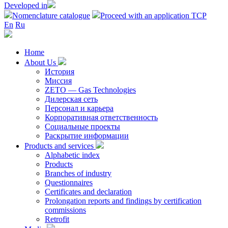
Developed in
Nomenclature catalogue
Proceed with an application TCP
En
Ru
Home
About Us
История
Миссия
ZETO — Gas Technologies
Дилерская сеть
Персонал и карьера
Корпоративная ответственность
Социальные проекты
Раскрытие информации
Products and services
Alphabetic index
Products
Branches of industry
Questionnaires
Certificates and declaration
Prolongation reports and findings by certification
commissions
Retrofit