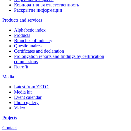
Корпоративная ответственность
Раскрытие информации
Products and services
Alphabetic index
Products
Branches of industry
Questionnaires
Certificates and declaration
Prolongation reports and findings by certification
commissions
Retrofit
Media
Latest from ZETO
Media kit
Event calendar
Photo gallery
Video
Projects
Contact