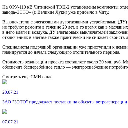
На ОРУ-110 кВ Читинской ТЭЦ-2 установлены комплекты отдел
завода«ЗЭТО» (г. Великие Луки) уже прибыло в Читу.
Выключатели с элегазовыми дугогасящими устройствами (ДУ) 
не требуют ремонта в течение 20 лет, в то время как в маслян
в него влаги и воздуха. ДУ элегазовых выключателей заключе
отключениях в элегазе также практически не снижает свойств
Специалисты подрядной организации уже приступили к демонт
планируется до начала следующего отопительного периода.
Стоимость реализации проекта составляет около 30 млн руб. М
обеспечит бесперебойное тепло — электроснабжение потребит
Смотреть еще СМИ о нас
20.07.21
ЗАО "ЗЭТО" продолжает поставки на объекты ветрогенерации
07.07.21