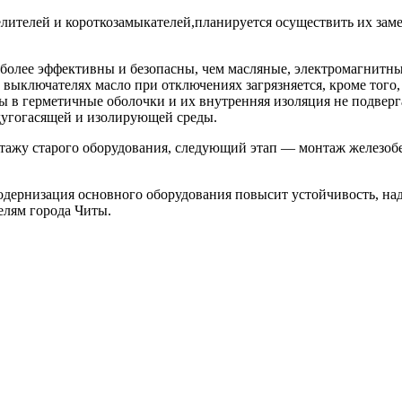
ителей и короткозамыкателей,планируется осуществить их заме
более эффективны и безопасны, чем масляные, электромагнитн
ых выключателях масло при отключениях загрязняется, кроме тог
ны в герметичные оболочки и их внутренняя изоляция не подвер
 дугогасящей и изолирующей среды.
ажу старого оборудования, следующий этап — монтаж железобет
одернизация основного оборудования повысит устойчивость, над
елям города Читы.