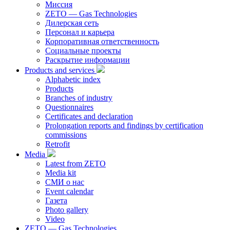
Миссия
ZETO — Gas Technologies
Дилерская сеть
Персонал и карьера
Корпоративная ответственность
Социальные проекты
Раскрытие информации
Products and services
Alphabetic index
Products
Branches of industry
Questionnaires
Certificates and declaration
Prolongation reports and findings by certification
commissions
Retrofit
Media
Latest from ZETO
Media kit
СМИ о нас
Event calendar
Газета
Photo gallery
Video
ZETO — Gas Technologies