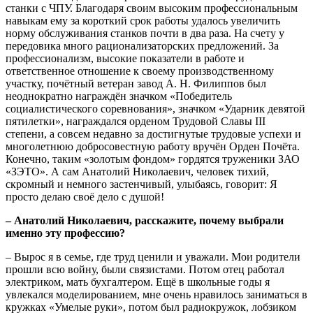
станки с ЧПУ. Благодаря своим высоким профессиональным
навыкам ему за короткий срок работы удалось увеличить
норму обслуживания станков почти в два раза. На счету у
передовика много рационализаторских предложений. За
профессионализм, высокие показатели в работе и
ответственное отношение к своему производственному
участку, почётный ветеран завод А. Н. Филиппов был
неоднократно награждён значком «Победитель
социалистического соревнования», значком «Ударник девятой
пятилетки», награждался орденом Трудовой Славы III
степени, а совсем недавно за достигнутые трудовые успехи и
многолетнюю добросовестную работу вручён Орден Почёта.
Конечно, таким «золотым фондом» гордятся труженики ЗАО
«ЗЭТО». А сам Анатолий Николаевич, человек тихий,
скромный и немного застенчивый, улыбаясь, говорит: Я
просто делаю своё дело с душой!
– Анатолий Николаевич, расскажите, почему выбрали
именно эту профессию?
– Вырос я в семье, где труд ценили и уважали. Мои родители
прошли всю войну, были связистами. Потом отец работал
электриком, мать бухгалтером. Ещё в школьные годы я
увлекался моделированием, мне очень нравилось заниматься в
кружках «Умелые руки», потом был радиокружок, лобзиком