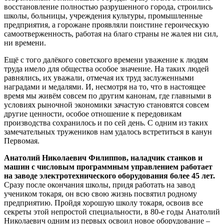
восстановление полностью разрушенного города, строились
школы, больницы, учреждения культуры, промышленные
предприятия, а горожане проявляли поистине героическую
самоотверженность, работая на благо страны не жалея ни сил,
ни времени.
Ещё с того далёкого советского времени уважение к людям
труда имело для общества особое значение. На таких людей
равнялись, их уважали, отмечая их труд заслуженными
наградами и медалями. И, несмотря на то, что в настоящее
время мы живём совсем по другим канонам, где главными в
условиях рыночной экономики зачастую становятся совсем
другие ценности, особое отношение к передовикам
производства сохранилось и по сей день. С одним из таких
замечательных тружеников нам удалось встретиться в канун
Первомая.
Анатолий Николаевич Филиппов, наладчик станков и
машин с числовым программным управлением работает
на заводе электротехнического оборудования более 45 лет.
Сразу после окончания школы, придя работать на завод
учеником токаря, он всю свою жизнь посвятил родному
предприятию. Пройдя хорошую школу токаря, освоив все
секреты этой непростой специальности, в 80-е годы Анатолий
Николаевич одним из первых освоил новое оборудование –