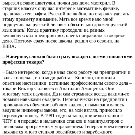
вырезал всякие шкатулки, полки для дома мастерил. В
старших классах ощущал интерес к математике, физике,
нравилась география. Русский не любил, но старался уделять
этому предмету внимание. Мать всё время надо мной
подшучивала: русский человек обязательно должен русский
язык знать! Когда практику проходили на разных
великолукских предприятиях, очень понравилось токарное
дело. Поэтому сразу после школы, решил его освоить на
ВЗВА.
– Наверное, сложно было сразу овладеть всеми тонкостями
профессии токаря?
– Было интересно, когда начал свою работу на предприятии и
валы торцевал, и по меди работал. Конечно, помогали
опытные наставники, истинные профессионалы своего дела –
токари Виктор Соловьёв и Анатолий Амощенко. Они
многому меня научили. Да и сам стремился всегда какими-то
новыми навыками овладеть. Периодически на предприятии
проводилось обучение рабочих кадров, с нами занимались
ведущие инженеры завода, это, на мой взгляд, приносило
огромную пользу. В 1981 году на завод привезли станки с
ЧПУ, и я перешёл в наладчики станков и манипуляторов с
числовым программным управлением. Теперь в моём ведении
находится много станков российского и зарубежного