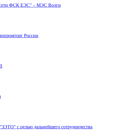
ссети ФСК ЕЭС" – МЭС Волги
Минпромторг России
кВ
ы
"ЗЭТО" с целью дальнейшего сотрудничества