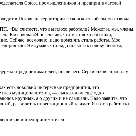
 председателя Союза промышленников и предпринимателей
оходит в Пскове на территории Псковского кабельного завода.
СПП. «Вы считаете, что вы плохо работали? Может и, мы, члены
ена Косенкова.«Я не считаю, что мы плохо работали, —
ние. Сейчас, возможно, надо поменять стиль работы. Мое
 предприятию. Не думаю, что надо посыпать голову пеплом,
ддержки предпринимателей, после чего Сергиенков спросил у
ах есть довольно интересные предприятия, это
те глав муниципалитетов, — высказал он ещё одно
водов крупных, а о других и не слышали. Надо заявить, что
иятий, развиввтаь инвестиционный климат. Я готов работать в
шленников и предпринимателей.