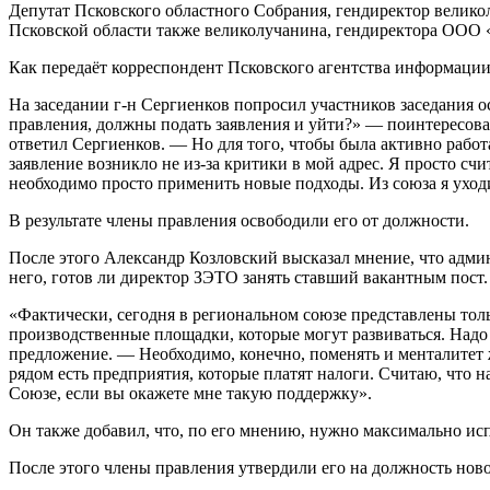
Депутат Псковского областного Собрания, гендиректор велик
Псковской области также великолучанина, гендиректора ОО
Как передаёт корреспондент Псковского агентства информации,
На заседании г-н Сергиенков попросил участников заседания о
правления, должны подать заявления и уйти?» — поинтересова
ответил Сергиенков. — Но для того, чтобы была активно работ
заявление возникло не из-за критики в мой адрес. Я просто сч
необходимо просто применить новые подходы. Из союза я уход
В результате члены правления освободили его от должности.
После этого Александр Козловский высказал мнение, что адми
него, готов ли директор ЗЭТО занять ставший вакантным пост. 
«Фактически, сегодня в региональном союзе представлены толь
производственные площадки, которые могут развиваться. Надо 
предложение. — Необходимо, конечно, поменять и менталитет ж
рядом есть предприятия, которые платят налоги. Считаю, что 
Союзе, если вы окажете мне такую поддержку».
Он также добавил, что, по его мнению, нужно максимально и
После этого члены правления утвердили его на должность ново