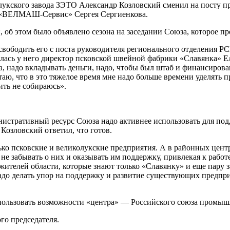
олукского завода ЗЭТО Александр Козловский сменил на посту
О «ВЕЛМАШ-Сервис» Сергея Сергиенкова.
 об этом было объявлено сезона на заседании Союза, которое пр
свободить его с поста руководителя регионального отделения Р
лась у него директор псковской швейной фабрики «Славянка» Ел
а, надо вкладывать деньги, надо, чтобы был штаб и финансирова
итаю, что в это тяжелое время мне надо больше времени уделять
ить не собираюсь».
нистративный ресурс Союза надо активнее использовать для по
Козловский ответил, что готов.
ко псковские и великолукские предприятия. А в районных центр
не забывать о них и оказывать им поддержку, привлекая к рабо
ителей области, которые знают только «Славянку» и еще пару за
надо делать упор на поддержку и развитие существующих предпр
спользовать возможности «центра» — Российского союза промы
го председателя.