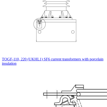
TOGF-110, 220 (UKHL1) SF6 current transformers with porcelain
insulation