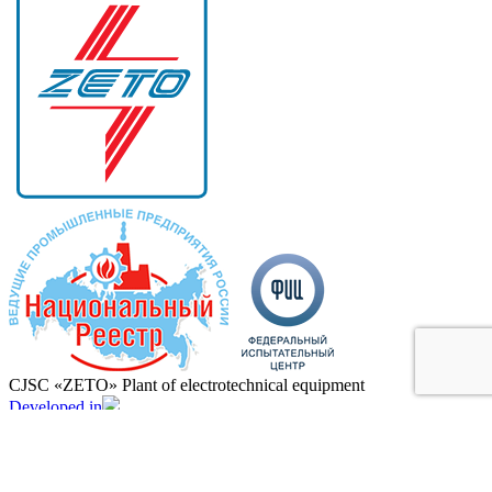
CJSC «ZETO» Plant of electrotechnical equipment
Developed in
Nomenclature catalogue
Proceed with an application TCP
En
Ru