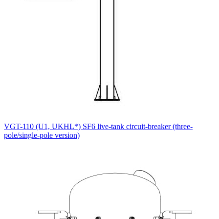
VGT-110 (U1, UKHL*) SF6 live-tank circuit-breaker (three-
pole/single-pole version)