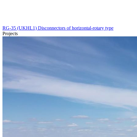
RG-35 (UKHL1) Disconnectors of horizontal-rotary type
Projects