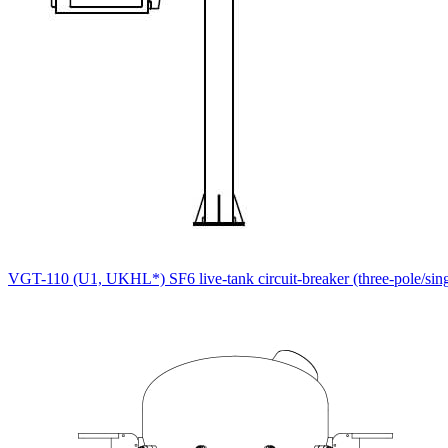
VGT-110 (U1, UKHL*) SF6 live-tank circuit-breaker (three-pole/sing