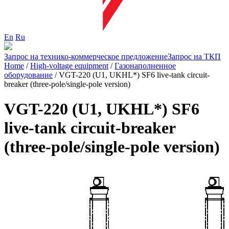
En
Ru
Запрос на технико-коммерческое предложение
Запрос на ТКП
Home
/
High-voltage equipment
/
Газонаполненное
оборудование
/
VGT-220 (U1, UKHL*) SF6 live-tank circuit-
breaker (three-pole/single-pole version)
VGT-220 (U1, UKHL*) SF6
live-tank circuit-breaker
(three-pole/single-pole version)