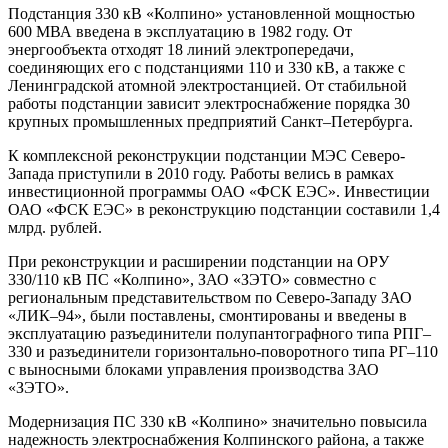
Подстанция 330 кВ «Колпино» установленной мощностью
600 МВА введена в эксплуатацию в 1982 году. От
энергообъекта отходят 18 линий электропередачи,
соединяющих его с подстанциями 110 и 330 кВ, а также с
Ленинградской атомной электростанцией. От стабильной
работы подстанции зависит электроснабжение порядка 30
крупных промышленных предприятий Санкт–Петербурга.
К комплексной реконструкции подстанции МЭС Северо-
Запада приступили в 2010 году. Работы велись в рамках
инвестиционной программы ОАО «ФСК ЕЭС». Инвестиции
ОАО «ФСК ЕЭС» в реконструкцию подстанции составили 1,4
млрд. рублей.
При реконструкции и расширении подстанции на ОРУ
330/110 кВ ПС «Колпино», ЗАО «ЗЭТО» совместно с
региональным представительством по Северо-Западу ЗАО
«ЛИК–94», были поставлены, смонтированы и введены в
эксплуатацию разъединители полупантографного типа РПГ–
330 и разъединители горизонтально-поворотного типа РГ–110
с выносными блоками управления производства ЗАО
«ЗЭТО».
Модернизация ПС 330 кВ «Колпино» значительно повысила
надежность электроснабжения Колпинского района, а также