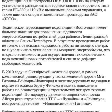
подстанции были построены ОРУ 330 и 110 кВ на которых
установлены разъединители горизонтально-поворотного типа
серии РГ–330 и 110 кВ с выносными блоками управления, а
также шинные опоры и заземлители производства ЗАО
«ЗЭТО».
Техническое переоснащение подстанции «Восточная» имеет
большое значение для повышения надежности
энергоснабжения потребителей ряда районов Ленинградской
области и Санкт–Петербурга. В результате проведенных работ
не только повысилась надежность работы питающего центра,
но и увеличилась установленная мощность энергообъекта, что
открыло возможности для осуществления технологических
подключений новых потребителей и снизило дефицит
свободных мощностей.
В 2010 году на Октябрьской железной дороге, в рамках
комплексной реконструкции участка железной дороги Мга–
Гатчина–Веймарн–Ивангород и железнодорожных подходов к
портам на южном берегу Финского залива, выполнены
работы по реконструкции и строительству четырех тяговых
подстанций. По маршруту движения скоростного поезда
Allegro реконструированы ТПС – «Лужайка» и «Лейпясуо»,
построены две новые – «Новолисино» и «Гатчина».
Рабочая проектная документация по ТПС выполнена на