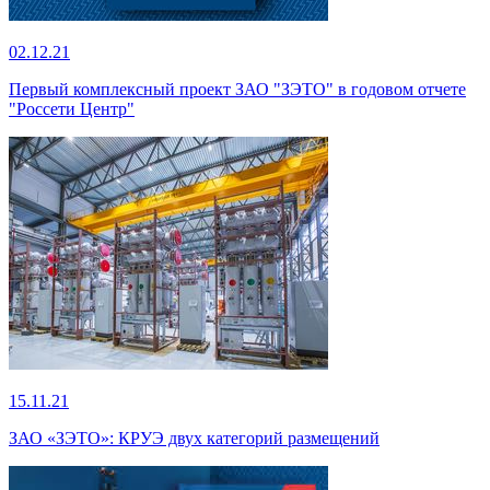
02.12.21
Первый комплексный проект ЗАО "ЗЭТО" в годовом отчете
"Россети Центр"
15.11.21
ЗАО «ЗЭТО»: КРУЭ двух категорий размещений