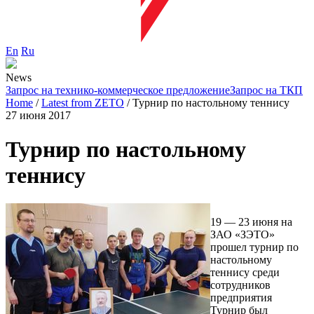
En
Ru
News
Запрос на технико-коммерческое предложение
Запрос на ТКП
Home
/
Latest from ZETO
/
Турнир по настольному теннису
27 июня 2017
Турнир по настольному
теннису
19 — 23 июня на
ЗАО «ЗЭТО»
прошел турнир по
настольному
теннису среди
сотрудников
предприятия
Турнир был