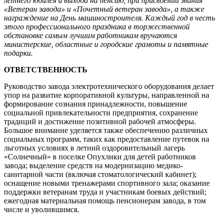
летнего юбилея и выхода на пенсию, при присвоении звания
«Ветеран завода» и «Почетный ветеран завода», а также
награждение на День машиностроителя. Каждый год в честь
этого профессионального праздника в торжественной
обстановке самым лучшим работникам вручаются
министерские, областные и городские грамоты и памятные
подарки.
ОТВЕТСТВЕННОСТЬ
Руководство завода электротехнического оборудования делает
упор на развитие корпоративной культуры, направленной на
формирование сознания принадлежности, повышение
социальной привлекательности предприятия, сохранение
традиций и достижение позитивной рабочей атмосферы.
Большое внимание уделяется также обеспечению различных
социальных программ, таких как предоставление путевок на
льготных условиях в летний оздоровительный лагерь
«Солнечный» в поселке Опухлики для детей работников
завода; выделение средств на модернизацию медико-
санитарной части (включая стоматологический кабинет);
оснащение новыми тренажерами спортивного зала; оказание
поддержки ветеранам труда и участникам боевых действий;
ежегодная материальная помощь пенсионерам завода, в том
числе и уволившимся.