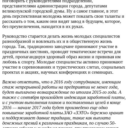
поговорить с руководителями подразделений,
представителями администрации города, депутатами
великолукской городской думы. Ну а самое главное, в этот
день перспективная молодежь может показать свои таланты и
рассказать о том, каким они видят завод в будущем, которое,
без преувеличения, находится в их руках.
Руководство старается делать жизнь молодых специалистов
разнообразной и вовлекать их и в общественную жизнь
города. Так, традиционно заводчане принимают участие в
праздничных шествиях, проводят тематические встречи для
детей, пропагандируя здоровый образ жизни и прививая им
любовь к спорту. Молодые специалисты активно принимают
участие в соревнованиях и туристических слетах, социальных
проектах и акциях, научных конференциях и семинарах.
Важно отметить, что в 2016 году сотрудникам, имеющим
стаж непрерывной работы на предприятии не менее года,
будет выплачено вознаграждение по итогам 2015-го года. А
также с сентября произойдет индексация заработной платы,
и с учетом выполнения планов и поставленных целей в конце
2016 — начале 2017 года будет произведено еще одно
повышение заработной платы.ЗАО «ЗЭТО» бережно хранит
и поддерживает давние традиции, такие как выплата
денежных премий к различным праздникам, по случаю 50-