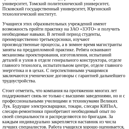
университет, Томский политехнический университет,
Псковский государственный университет, Юргинский
технологический институт.
Учащиеся этих образовательных учреждений имеют
возможность пройти практику на ЗАО «ЗЭТО» и получить
необходимые навыки. В летний период студенты,
преимущественно третьекурсники, изучают
производственные процессы, а в зимнее время магистранты
заняты на преддипломной практике. Ребята осваивают
механизмы проектирования, изготовления, испытаний
деталей и узлов в отделе генерального конструктора, отделе
главного технолога, испытательном центре, отделе главного
энергетика и в цехах. С перспективными учащимися
заключаются ученические договоры с гарантией дальнейшего
трудоустройства.
Стоит отметить, что компания на протяжении многих лет
поддерживает связь не только с высшими заведениями, но и с
профессиональными училищами и техникумами Великих
Лук. Будущие электросварщики, токари, слесари КИПиА,
слесари-ремонтники приобретают необходимый опыт по
своей специальности и распределяются по бригадам. За
каждым индивидуально закрепляется наставник из числа
лучших специалистов. Работа учащихся хорошо оценивается,