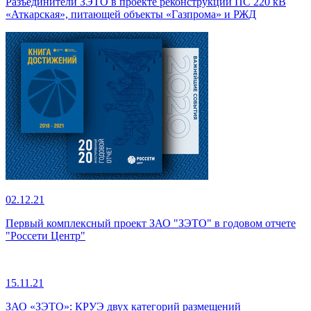
Разъединители ЗЭТО в проекте реконструкции ПС 220 кВ
«Аткарская», питающей объекты «Газпрома» и РЖД
02.12.21
Первый комплексный проект ЗАО "ЗЭТО" в годовом отчете
"Россети Центр"
15.11.21
ЗАО «ЗЭТО»: КРУЭ двух категорий размещений