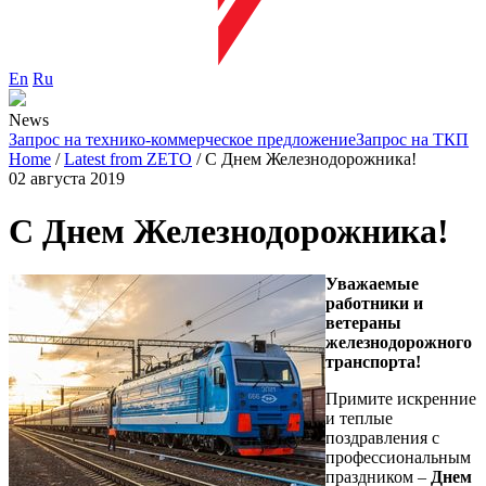
En
Ru
News
Запрос на технико-коммерческое предложение
Запрос на ТКП
Home
/
Latest from ZETO
/
С Днем Железнодорожника!
02 августа 2019
С Днем Железнодорожника!
Уважаемые
работники и
ветераны
железнодорожного
транспорта!
Примите искренние
и теплые
поздравления с
профессиональным
праздником –
Днем