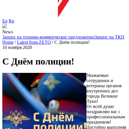
En
Ru
News
Запрос на технико-коммерческое предложение
Запрос на ТКП
Home
/
Latest from ZETO
/
С Днём полиции!
10 ноября 2020
С Днём полиции!
Уважаемые
сотрудники и
ветераны органов
внутренних дел
города Великие
Луки!
От всей души
поздравляю вас с
профессиональным
праздником!
Достойно выполняя