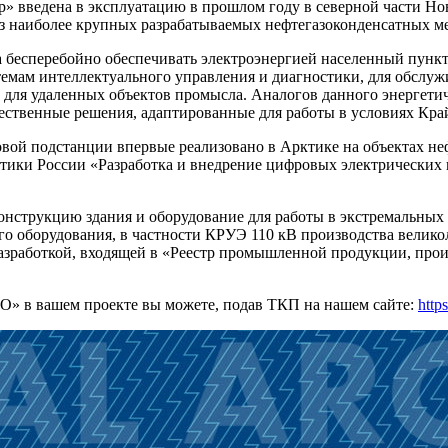
» введена в эксплуатацию в прошлом году в северной части Н
из наиболее крупных разрабатываемых нефтегазоконденсатных м
 бесперебойно обеспечивать электроэнергией населенный пункт 
мам интеллектуального управления и диагностики, для обслуж
 для удаленных объектов промысла. Аналогов данного энергетиче
ственные решения, адаптированные для работы в условиях Кра
вой подстанции впервые реализовано в Арктике на объектах не
тики России «Разработка и внедрение цифровых электрических 
нструкцию здания и оборудование для работы в экстремальных 
го оборудования, в частности КРУЭ 110 кВ производства велико
азработкой, входящей в «Реестр промышленной продукции, про
» в вашем проекте вы можете, подав ТКП на нашем сайте:
http