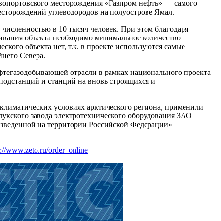
овопортовского месторождения «Газпром нефть» — самого
есторождений углеводородов на полуострове Ямал.
численностью в 10 тысяч человек. При этом благодаря
ивания объекта необходимо минимальное количество
ского объекта нет, т.к. в проекте используются самые
йнего Севера.
фтегазодобывающей отрасли в рамках национального проекта
подстанций и станций на вновь строящихся и
климатических условиях арктического региона, применили
лукского завода электротехнического оборудования ЗАО
изведенной на территории Российской Федерации»
s://www.zeto.ru/order_online