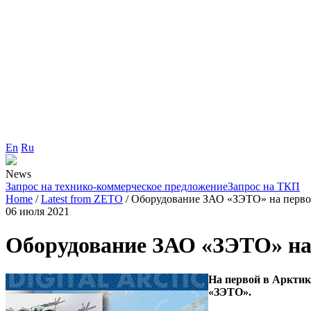
En
Ru
News
Запрос на технико-коммерческое предложение
Запрос на ТКП
Home
/
Latest from ZETO
/
Оборудование ЗАО «ЗЭТО» на перво
06 июля 2021
Оборудование ЗАО «ЗЭТО» на
На первой в Арктик
«ЗЭТО».