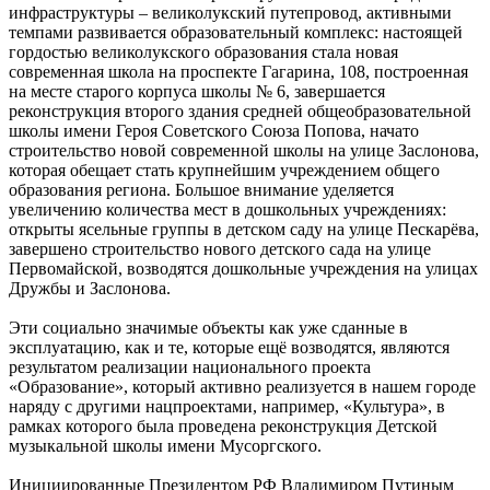
инфраструктуры – великолукский путепровод, активными
темпами развивается образовательный комплекс: настоящей
гордостью великолукского образования стала новая
современная школа на проспекте Гагарина, 108, построенная
на месте старого корпуса школы № 6, завершается
реконструкция второго здания средней общеобразовательной
школы имени Героя Советского Союза Попова, начато
строительство новой современной школы на улице Заслонова,
которая обещает стать крупнейшим учреждением общего
образования региона. Большое внимание уделяется
увеличению количества мест в дошкольных учреждениях:
открыты ясельные группы в детском саду на улице Пескарёва,
завершено строительство нового детского сада на улице
Первомайской, возводятся дошкольные учреждения на улицах
Дружбы и Заслонова.
Эти социально значимые объекты как уже сданные в
эксплуатацию, как и те, которые ещё возводятся, являются
результатом реализации национального проекта
«Образование», который активно реализуется в нашем городе
наряду с другими нацпроектами, например, «Культура», в
рамках которого была проведена реконструкция Детской
музыкальной школы имени Мусоргского.
Инициированные Президентом РФ Владимиром Путиным