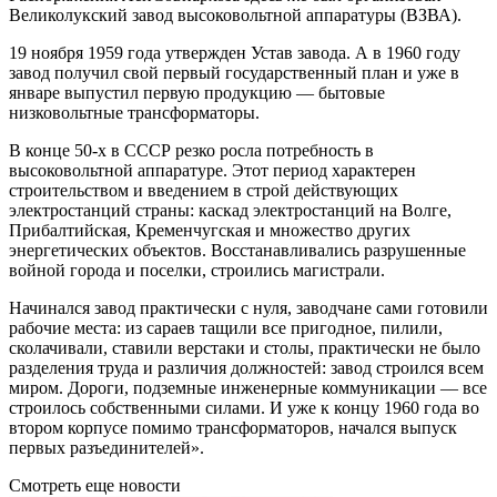
Великолукский завод высоковольтной аппаратуры (ВЗВА).
19 ноября 1959 года утвержден Устав завода. А в 1960 году
завод получил свой первый государственный план и уже в
январе выпустил первую продукцию — бытовые
низковольтные трансформаторы.
В конце 50-х в СССР резко росла потребность в
высоковольтной аппаратуре. Этот период характерен
строительством и введением в строй действующих
электростанций страны: каскад электростанций на Волге,
Прибалтийская, Кременчугская и множество других
энергетических объектов. Восстанавливались разрушенные
войной города и поселки, строились магистрали.
Начинался завод практически с нуля, заводчане сами готовили
рабочие места: из сараев тащили все пригодное, пилили,
сколачивали, ставили верстаки и столы, практически не было
разделения труда и различия должностей: завод строился всем
миром. Дороги, подземные инженерные коммуникации — все
строилось собственными силами. И уже к концу 1960 года во
втором корпусе помимо трансформаторов, начался выпуск
первых разъединителей».
Смотреть еще новости