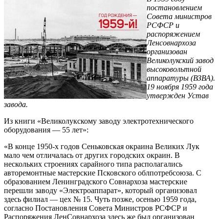
постановлением
Совета министров
РСФСР и
распоряжением
Ленсовнархоза
организован
Великолукский завод
высоковольтной
аппаратуры (ВЗВА).
19 ноября 1959 года
утвержден Устав
завода.
Из книги «Великолукскому заводу электротехнического
оборудования — 55 лет»:
«В конце 1950-х годов Сеньковская окраина Великих Лук
мало чем отличалась от других городских окраин. В
нескольких строениях сарайного типа располагались
авторемонтные мастерские Псковского облпотребсоюза. С
образованием Ленинградского Совнархоза мастерские
перешли заводу «Электроаппарат», который организовал
здесь филиал — цех № 15. Чуть позже, осенью 1959 года,
согласно Постановления Совета Министров РСФСР и
Распоряжения ЛенСовнархоза здесь же был организован