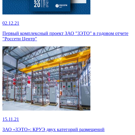
02.12.21
Первый комплексный проект ЗАО "ЗЭТО" в годовом отчете
"Россети Центр"
15.11.21
ЗАО «ЗЭТО»: КРУЭ двух категорий размещений