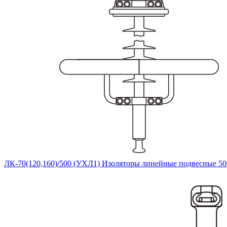
ЛК-70(120,160)/500 (УХЛ1) Изоляторы линейные подвесные 50