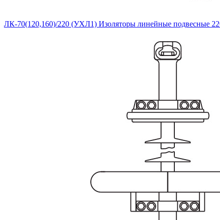
ЛК-70(120,160)/220 (УХЛ1) Изоляторы линейные подвесные 22