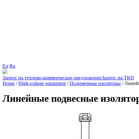
En
Ru
Запрос на технико-коммерческое предложение
Запрос на ТКП
Home
/
High-voltage equipment
/
Полимерные изоляторы
/
Линей
Линейные подвесные изолято