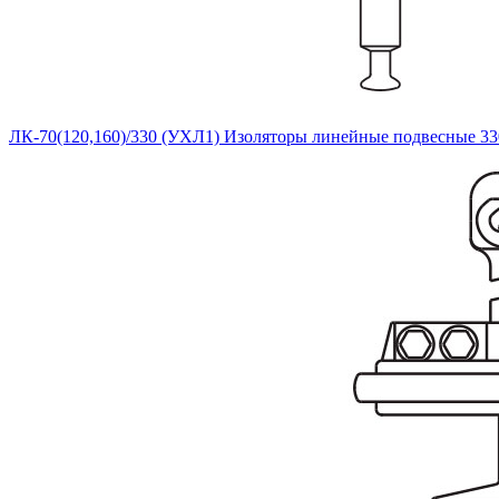
ЛК-70(120,160)/330 (УХЛ1) Изоляторы линейные подвесные 33